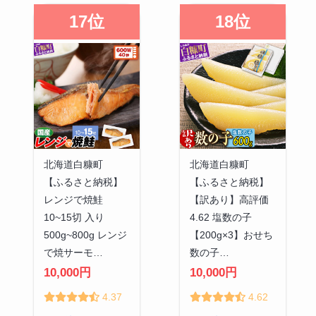
17位
18位
北海道白糠町
北海道白糠町
【ふるさと納税】
【ふるさと納税】
レンジで焼鮭
【訳あり】高評価
10~15切 入り
4.62 塩数の子
500g~800g レンジ
【200g×3】おせち
で焼サーモ…
数の子…
10,000円
10,000円
4.37
4.62