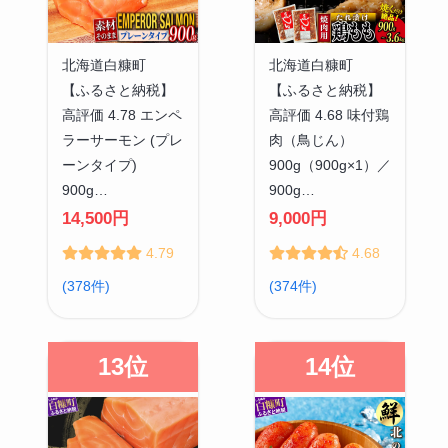
北海道白糠町
北海道白糠町
【ふるさと納税】
【ふるさと納税】
高評価 4.78 エンペ
高評価 4.68 味付鶏
ラーサーモン (プレ
肉（鳥じん）
ーンタイプ)
900g（900g×1）／
900g…
900g…
14,500円
9,000円
4.79
4.68
(378件)
(374件)
13位
14位