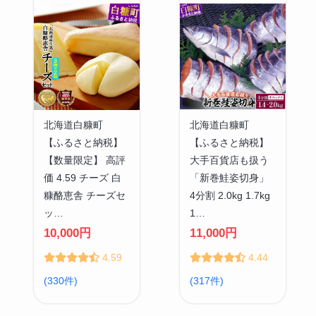
北海道白糠町
北海道白糠町
【ふるさと納税】
【ふるさと納税】
【数量限定】 高評
大手百貨店も扱う
価 4.59 チーズ 白
「新巻鮭姿切身」
糠酪恵舎 チーズセ
4分割 2.0kg 1.7kg
ッ…
1…
10,000円
11,000円
4.59
4.44
(330件)
(317件)