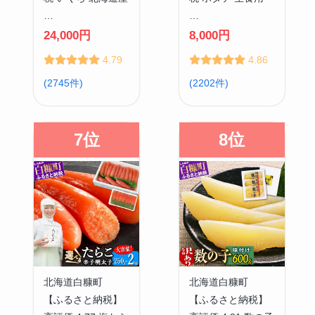
…
…
24,000円
8,000円
4.79
4.86
(2745件)
(2202件)
7位
8位
北海道白糠町
北海道白糠町
【ふるさと納税】
【ふるさと納税】