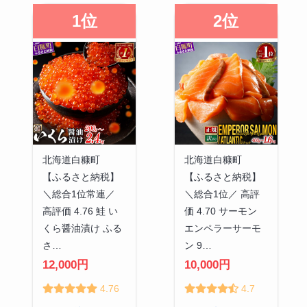
1位
2位
北海道白糠町
北海道白糠町
【ふるさと納税】
【ふるさと納税】
＼総合1位常連／
＼総合1位／ 高評
高評価 4.76 鮭 い
価 4.70 サーモン
くら醤油漬け ふる
エンペラーサーモ
さ…
ン 9…
12,000円
10,000円
4.76
4.7