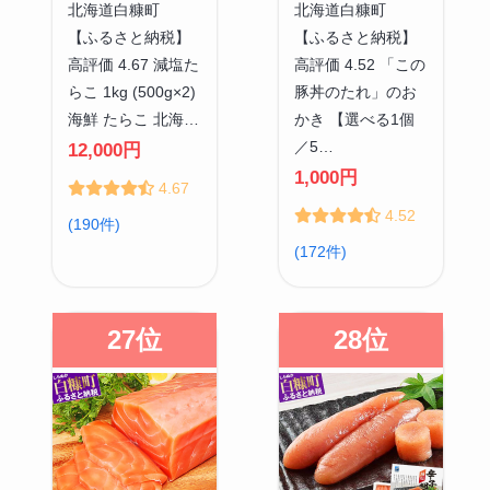
北海道白糠町
北海道白糠町
【ふるさと納税】
【ふるさと納税】
高評価 4.67 減塩た
高評価 4.52 「この
らこ 1kg (500g×2)
豚丼のたれ」のお
海鮮 たらこ 北海…
かき 【選べる1個
／5…
12,000円
1,000円
4.67
4.52
(190件)
(172件)
27位
28位