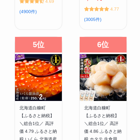
4.69
4.77
(4900件)
(3005件)
5位
6位
北海道白糠町
北海道白糠町
【ふるさと納税】
【ふるさと納税】
＼総合1位／ 高評
＼総合1位／ 高評
価 4.79 ふるさと納
価 4.86 ふるさと納
税 いくら 北海道産
税 ホタテ 生食用