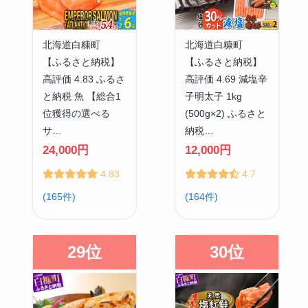
北海道白糠町
北海道白糠町
【ふるさと納税】
【ふるさと納税】
高評価 4.83 ふるさ
高評価 4.69 減塩辛
と納税 魚 【総合1
子明太子 1kg
位獲得の選べる
(500g×2) ふるさと
サ…
納税…
24,000円
12,000円
4.83
4.7
(165件)
(164件)
29位
30位