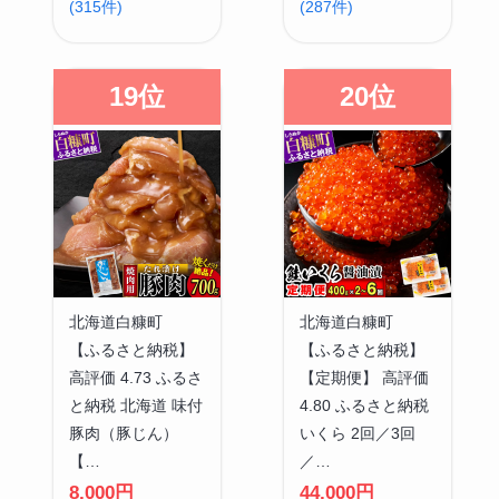
(315件)
(287件)
19位
20位
北海道白糠町
北海道白糠町
【ふるさと納税】
【ふるさと納税】
高評価 4.73 ふるさ
【定期便】 高評価
と納税 北海道 味付
4.80 ふるさと納税
豚肉（豚じん）
いくら 2回／3回
【…
／…
8,000円
44,000円