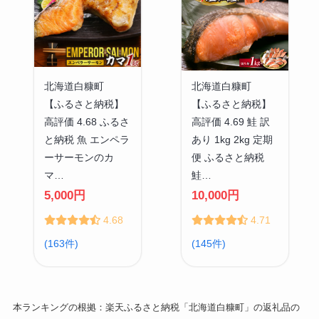
北海道白糠町
北海道白糠町
【ふるさと納税】
【ふるさと納税】
高評価 4.68 ふるさ
高評価 4.69 鮭 訳
と納税 魚 エンペラ
あり 1kg 2kg 定期
ーサーモンのカ
便 ふるさと納税
マ…
鮭…
5,000円
10,000円
4.68
4.71
(163件)
(145件)
本ランキングの根拠：楽天ふるさと納税「北海道白糠町」の返礼品の