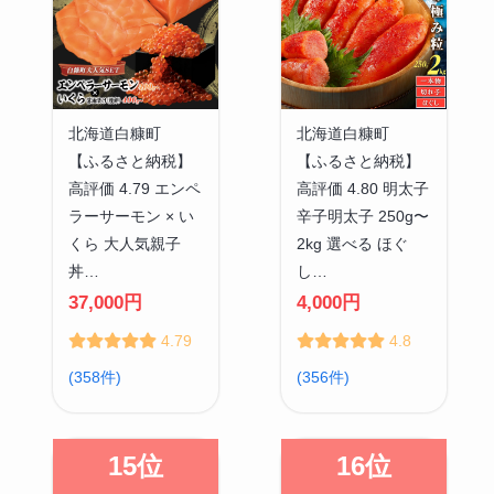
北海道白糠町
北海道白糠町
【ふるさと納税】
【ふるさと納税】
高評価 4.79 エンペ
高評価 4.80 明太子
ラーサーモン × い
辛子明太子 250g〜
くら 大人気親子
2kg 選べる ほぐ
丼…
し…
37,000円
4,000円
4.79
4.8
(358件)
(356件)
15位
16位