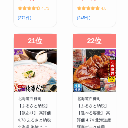
4.73
4.8
(271件)
(245件)
21位
22位
北海道白糠町
北海道白糠町
【ふるさと納税】
【ふるさと納税】
【訳あり】 高評価
【選べる容量】 高
4.78 ふるさと納税
評価 4.74 北海道産
北海道 海鮮 たこ
阿寒ポーク使用