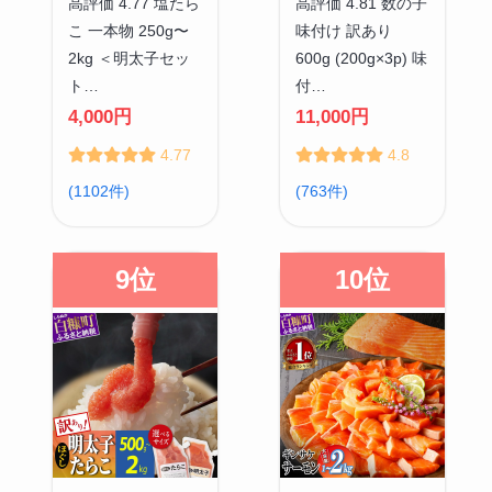
高評価 4.77 塩たら
高評価 4.81 数の子
こ 一本物 250g〜
味付け 訳あり
2kg ＜明太子セッ
600g (200g×3p) 味
ト…
付…
4,000円
11,000円
4.77
4.8
(1102件)
(763件)
9位
10位