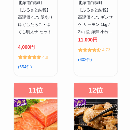
北海道白糠町
北海道白糠町
【ふるさと納税】
【ふるさと納税】
高評価 4.79 訳あり
高評価 4.73 ギンサ
ほぐしたらこ・ほ
ケ サーモン 1kg /
ぐし明太子 セット
2kg 魚 海鮮 小分…
…
11,000円
4,000円
4.73
4.8
(602件)
(654件)
11位
12位