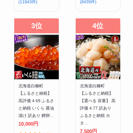
(11843件)
(8439件)
3位
4位
北海道白糠町
北海道白糠町
【ふるさと納税】
【ふるさと納税】
高評価 4.69 ふるさ
【選べる 容量】 高
と納税 いくら 醤油
評価 4.77 訳あり
漬け 訳あり 鱒卵…
ふるさと納税 ホ
タ…
10,000円
7,500円