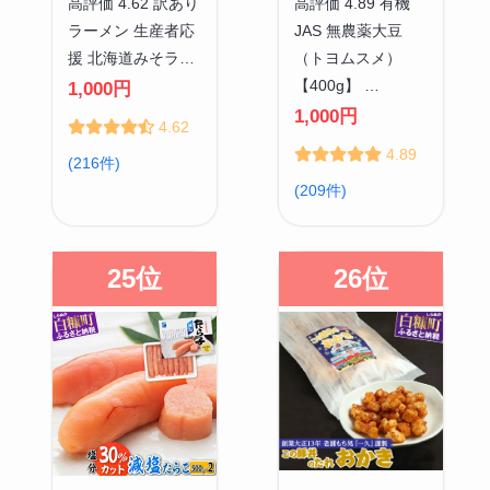
高評価 4.62 訳あり
高評価 4.89 有機
ラーメン 生産者応
JAS 無農薬大豆
援 北海道みそラ…
（トヨムスメ）
【400g】 …
1,000円
1,000円
4.62
4.89
(216件)
(209件)
25位
26位