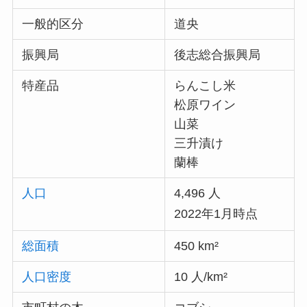
一般的区分
道央
振興局
後志総合振興局
特産品
らんこし米
松原ワイン
山菜
三升漬け
蘭棒
人口
4,496 人
2022年1月時点
総面積
450 km²
人口密度
10 人/km²