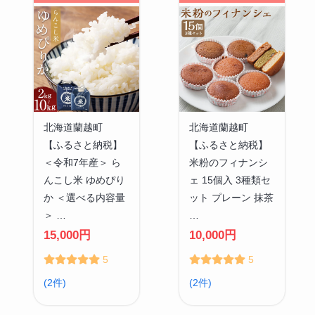
北海道蘭越町
北海道蘭越町
【ふるさと納税】
【ふるさと納税】
＜令和7年産＞ ら
米粉のフィナンシ
んこし米 ゆめぴり
ェ 15個入 3種類セ
か ＜選べる内容量
ット プレーン 抹茶
＞ …
…
15,000円
10,000円
5
5
(2件)
(2件)