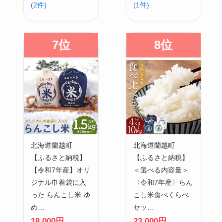
(2件)
(1件)
7位
8位
北海道蘭越町
北海道蘭越町
【ふるさと納税】
【ふるさと納税】
【令和7年産】オリ
＜選べる内容量＞
ジナル巾着袋に入
〈令和7年産〉らん
った らんこし米 ゆ
こし米食べくらべ
め…
セッ…
18,000円
23,000円