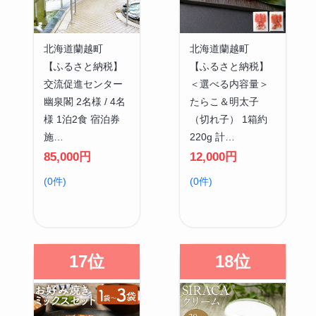
北海道蘭越町
北海道蘭越町
【ふるさと納税】
【ふるさと納税】
交流促進センター
＜選べる内容量＞
幽泉閣 2名様 / 4名
たらこ＆明太子
様 1泊2食 宿泊券
（切れ子） 1箱約
施…
220g 計…
85,000円
12,000円
(0件)
(0件)
17位
18位