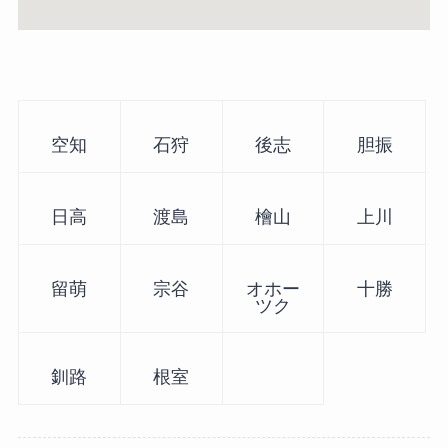
空知
石狩
後志
胆振
日高
渡島
檜山
上川
留萌
宗谷
オホー
十勝
ツク
釧路
根室