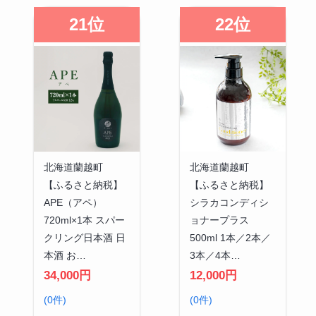
21位
22位
北海道蘭越町
北海道蘭越町
【ふるさと納税】
【ふるさと納税】
APE（アペ）
シラカコンディシ
720ml×1本 スパー
ョナープラス
クリング日本酒 日
500ml 1本／2本／
本酒 お…
3本／4本…
34,000円
12,000円
(0件)
(0件)