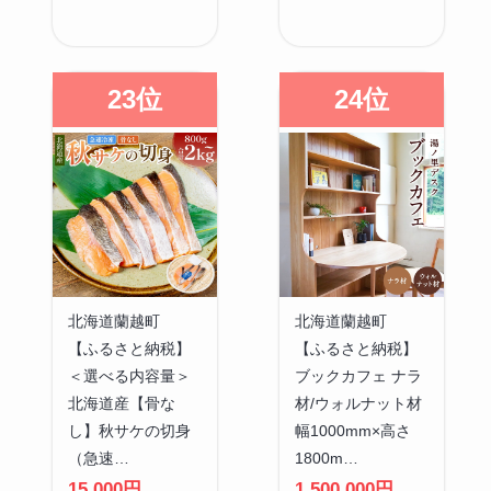
23位
24位
北海道蘭越町
北海道蘭越町
【ふるさと納税】
【ふるさと納税】
＜選べる内容量＞
ブックカフェ ナラ
北海道産【骨な
材/ウォルナット材
し】秋サケの切身
幅1000mm×高さ
（急速…
1800m…
15,000円
1,500,000円