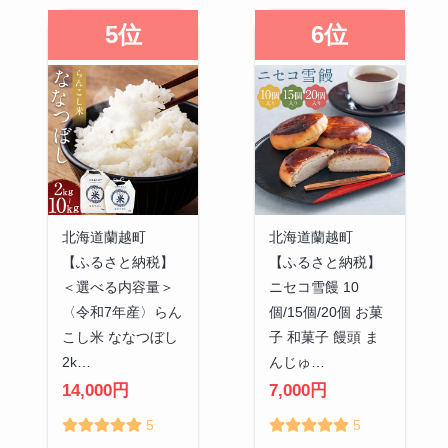
5位
6位
北海道蘭越町
北海道蘭越町
【ふるさと納税】
【ふるさと納税】
＜選べる内容量＞
ニセコ雪饅 10
〈令和7年産〉らん
個/15個/20個 お菓
こし米 ななつぼし
子 和菓子 饅頭 ま
2k…
んじゅ…
14,000円
7,000円
5
5