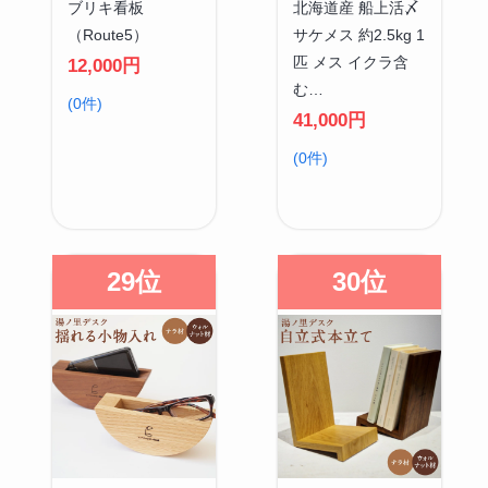
ブリキ看板
北海道産 船上活〆
（Route5）
サケメス 約2.5kg 1
匹 メス イクラ含
12,000円
む…
(0件)
41,000円
(0件)
29位
30位