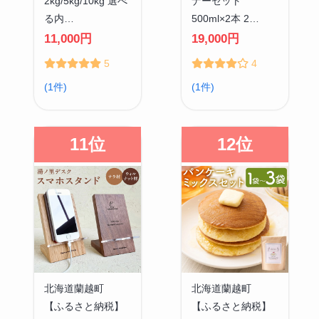
2kg/5kg/10kg 選べ
ナーセット
る内…
500ml×2本 2…
11,000円
19,000円
5
4
(1件)
(1件)
11位
12位
北海道蘭越町
北海道蘭越町
【ふるさと納税】
【ふるさと納税】