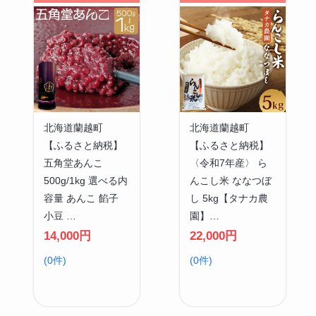
北海道蘭越町
北海道蘭越町
【ふるさと納税】
【ふるさと納税】
五角堂あんこ
〈令和7年産〉 ら
500g/1kg 選べる内
んこし米 ななつぼ
容量 あんこ 餡子
し 5kg【タナカ農
小豆 …
園】…
14,000円
22,000円
(0件)
(0件)