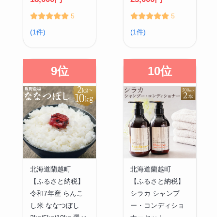
5
5
(1件)
(1件)
9位
10位
北海道蘭越町
北海道蘭越町
【ふるさと納税】
【ふるさと納税】
令和7年産 らんこ
シラカ シャンプ
し米 ななつぼし
ー・コンディショ