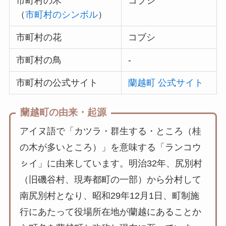
市町村の木
コブシ
（
市町村のシンボル
）
市町村の花
コブシ
市町村の鳥
-
市町村の公式サイト
蘭越町 公式サイト
蘭越町の由来・起源
アイヌ語で「カツラ・群生する・ところ（桂
の木が多いところ）」を意味する「ランコウ
ㇱイ」に由来しています。明治32年、尻別村
（旧磯谷村、現寿都町の一部）から分村して
南尻別村となり、昭和29年12月1日、町制施
行にあたって役場所在地が蘭越にあることか