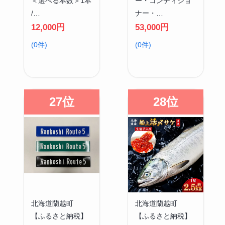
＜選べる本数＞1本
ー・コンディショ
/…
ナー・…
12,000円
53,000円
(0件)
(0件)
27位
28位
北海道蘭越町
北海道蘭越町
【ふるさと納税】
【ふるさと納税】