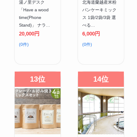
湯ノ里デスク
北海道蘭越産米粉
「Have a wood
パンケーキミック
time(Phone
ス 1袋/2袋/3袋 選
Stand)」 ナラ…
べる…
20,000円
6,000円
(0件)
(0件)
13位
14位