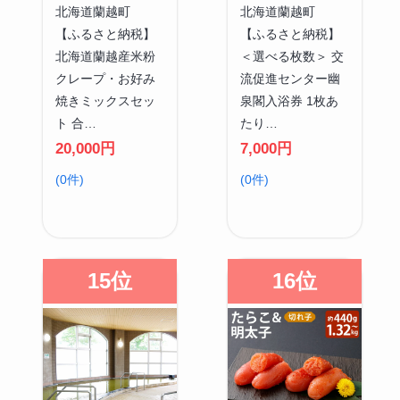
北海道蘭越町
北海道蘭越町
【ふるさと納税】
【ふるさと納税】
北海道蘭越産米粉
＜選べる枚数＞ 交
クレープ・お好み
流促進センター幽
焼きミックスセッ
泉閣入浴券 1枚あ
ト 合…
たり…
20,000円
7,000円
(0件)
(0件)
15位
16位