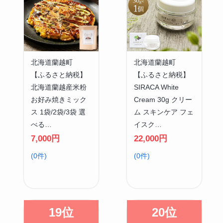
北海道蘭越町
北海道蘭越町
【ふるさと納税】
【ふるさと納税】
北海道蘭越産米粉
SIRACA White
お好み焼きミック
Cream 30g クリー
ス 1袋/2袋/3袋 選
ム スキンケア フェ
べる…
イスク…
7,000円
22,000円
(0件)
(0件)
19位
20位