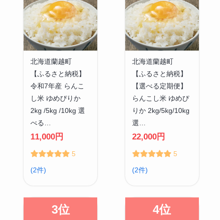
北海道蘭越町
北海道蘭越町
【ふるさと納税】
【ふるさと納税】
令和7年産 らんこ
【選べる定期便】
し米 ゆめぴりか
らんこし米 ゆめぴ
2kg /5kg /10kg 選
りか 2kg/5kg/10kg
べる…
選…
11,000円
22,000円
5
5
(2件)
(2件)
3位
4位