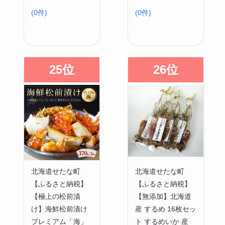
(0件)
(0件)
25位
26位
北海道せたな町
北海道せたな町
【ふるさと納税】
【ふるさと納税】
【極上の松前漬
【無添加】北海道
け】海鮮松前漬け
産 するめ 16枚セッ
プレミアム「海」
ト するめいか 産