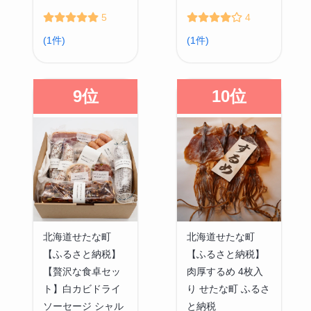
5
4
(1件)
(1件)
9位
10位
北海道せたな町
北海道せたな町
【ふるさと納税】
【ふるさと納税】
【贅沢な食卓セッ
肉厚するめ 4枚入
ト】白カビドライ
り せたな町 ふるさ
ソーセージ シャル
と納税