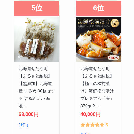
5位
6位
北海道せたな町
北海道せたな町
【ふるさと納税】
【ふるさと納税】
【無添加】北海道
【極上の松前漬
産 するめ 36枚セッ
け】海鮮松前漬け
ト するめいか 産
プレミアム「海」
地…
370g×2…
68,000円
40,000円
(1件)
5