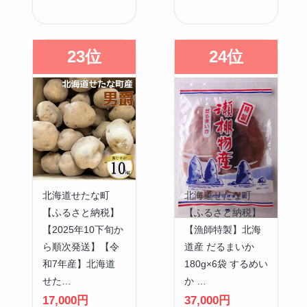
23位
24位
北海道せたな町
北海道せたな町
【ふるさと納税】
【ふるさと納税】
【2025年10下旬か
【漁師特製】北海
ら順次発送】【令
道産 だるまいか
和7年産】北海道
180g×6袋 するめい
せた…
か …
17,000円
37,000円