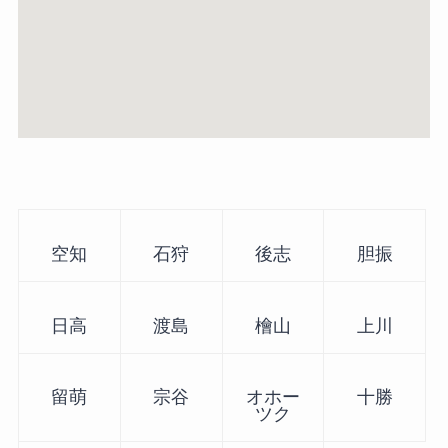
空知
石狩
後志
胆振
日高
渡島
檜山
上川
留萌
宗谷
オホー
十勝
ツク