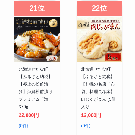
21位
22位
北海道せたな町
北海道せたな町
【ふるさと納税】
【ふるさと納税】
【極上の松前漬
【札幌の名店「布
け】海鮮松前漬け
袋」料理長考案】
プレミアム「海」
肉じゃがまん (5個
370g …
入り…
22,000円
12,000円
(0件)
(0件)