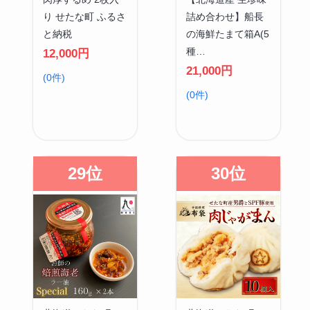
り せたな町 ふるさ
詰め合わせ】船長
と納税
の海鮮たまて箱A(5
種…
12,000円
21,000円
(0件)
(0件)
29位
30位