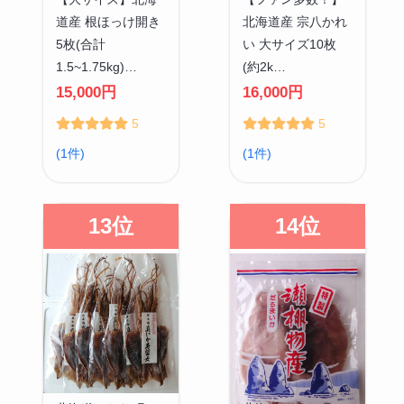
道産 根ほっけ開き
北海道産 宗八かれ
5枚(合計
い 大サイズ10枚
1.5~1.75kg)…
(約2k…
15,000円
16,000円
5
5
(1件)
(1件)
13位
14位