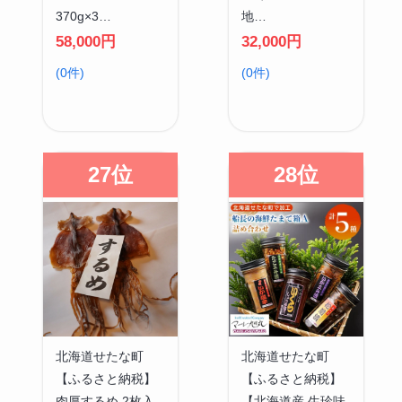
370g×3…
地…
58,000円
32,000円
(0件)
(0件)
27位
28位
北海道せたな町
北海道せたな町
【ふるさと納税】
【ふるさと納税】
肉厚するめ 2枚入
【北海道産 生珍味