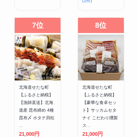
(1件)
7位
8位
北海道せたな町
北海道せたな町
【ふるさと納税】
【ふるさと納税】
【漁師直送】北海
【豪華な食卓セッ
道産 昆布締め 4種
ト】サッカムセタ
昆布〆 ホタテ貝柱
ナイ こだわり燻製
…
ス…
21,000円
21,000円