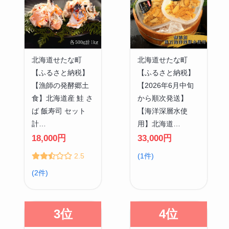
北海道せたな町
北海道せたな町
【ふるさと納税】
【ふるさと納税】
【漁師の発酵郷土
【2026年6月中旬
食】北海道産 鮭 さ
から順次発送】
ば 飯寿司 セット
【海洋深層水使
計…
用】北海道…
18,000円
33,000円
2.5
(1件)
(2件)
3位
4位