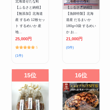
北海道せたな町
北海道せたな町
【ふるさと納税】
【ふるさと納税】
【無添加】北海道
【漁師特製】北海
産 するめ 12枚セッ
道産 だるまいか
ト するめいか 産
180g×3袋 するめい
地…
か お…
25,000円
21,000円
5
(0件)
(1件)
15位
16位